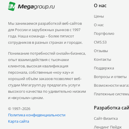
О нас
Цены
Мы занимаемся разработкой веб-сайтов
О нас
для России и зарубежных рынков с 1997
Портфолио
года. Наша команда – более пятисот
CMS.S3
сотрудников в разных странах и городах.
Отзывы
Понимание потребностей онлайн-бизнеса,
Контакты
опыт взаимодействия с тысячами
клиентов, высокая квалификация
Поддержка
персонала, собственные «ноу-хау» и
Вопросы и ответы
хороший объём заказов позволяют веб-
студии Мегагрупп.ру предлагать услуги
Возможности мага
высокого качества по удивительно низким
Платежные систем
и «вкусным» ценам.
Разработка са
© 1997–2026
Политика конфиденциальности
Сайт-Визитка
Карта сайта
Лендинг Пейдж