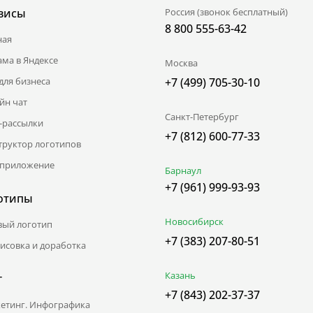
висы
Россия (звонок бесплатный)
8 800 555-63-42
ная
ама в Яндексе
Москва
для бизнеса
+7 (499) 705-30-10
йн чат
Санкт-Петербург
l-рассылки
+7 (812) 600-77-33
труктор логотипов
приложение
Барнаул
+7 (961) 999-93-93
отипы
Новосибирск
вый логотип
+7 (383) 207-80-51
исовка и доработка
Казань
г
+7 (843) 202-37-37
етинг. Инфографика