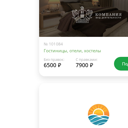
№ 101084
Гостиницы, отели, хостелы
Без правок:
С правками:
По
6500 ₽
7900 ₽