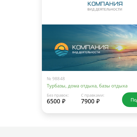
№ 98848
Турбазы, дома отдыха, базы отдыха
Без правок:
С правками:
По
6500 ₽
7900 ₽