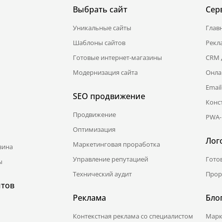
Выбрать сайт
Сер
Уникальные сайты
Глав
Шаблоны сайтов
Рекл
Готовые интернет-магазины
CRM 
Модернизация сайта
Онла
Emai
SEO продвижение
Конс
Продвижение
PWA-
Оптимизация
Лог
Маркетинговая проработка
зина
Управление репутацией
Гото
ы
Технический аудит
Прор
йтов
Реклама
Бло
Контекстная реклама со специалистом
Марк