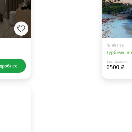
№ 99119
Турбазы, д
Без правок:
дробнее
6500 ₽