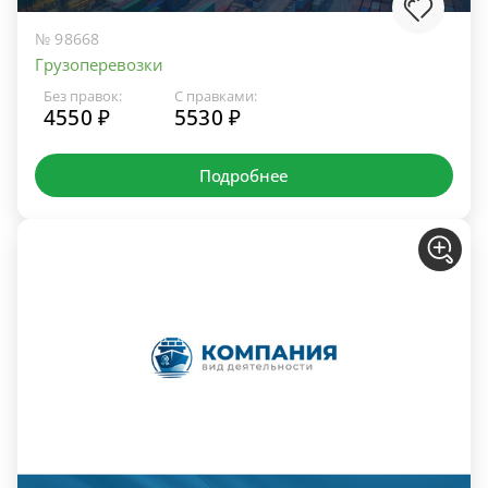
№ 98668
Грузоперевозки
Без правок:
С правками:
4550 ₽
5530 ₽
Подробнее