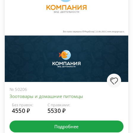
№ 50206
Зоотовары и домашние питомцы
Без правок:
С правками:
4550 ₽
5530 ₽
Подробнее