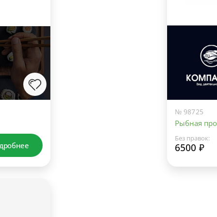
№ 98725
Рыбная про
Без правок:
дробнее
6500 ₽