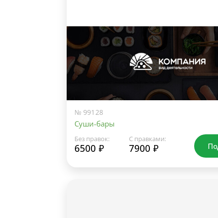
№ 99128
Суши-бары
Без правок:
С правками:
По
6500 ₽
7900 ₽