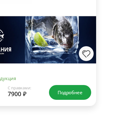
дукция
С правками:
Подробнее
7900 ₽