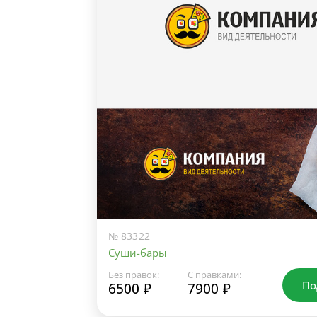
№ 83322
Суши-бары
Без правок:
С правками:
По
6500 ₽
7900 ₽