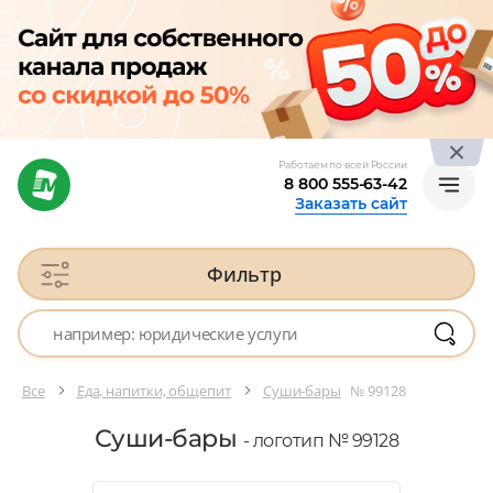
Работаем по всей России
8 800 555-63-42
Заказать сайт
Фильтр
Все
Еда, напитки, общепит
Суши-бары
№ 99128
Суши-бары
- логотип № 99128