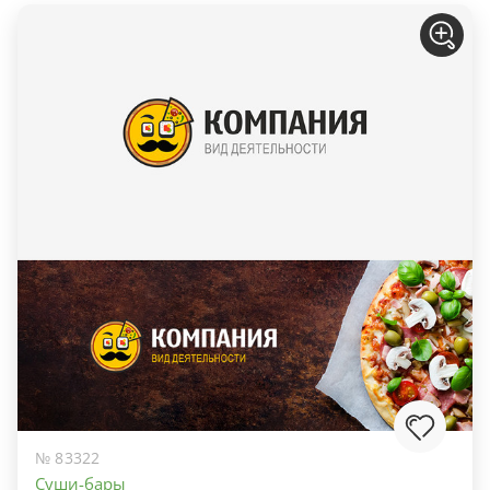
№ 83322
Суши-бары