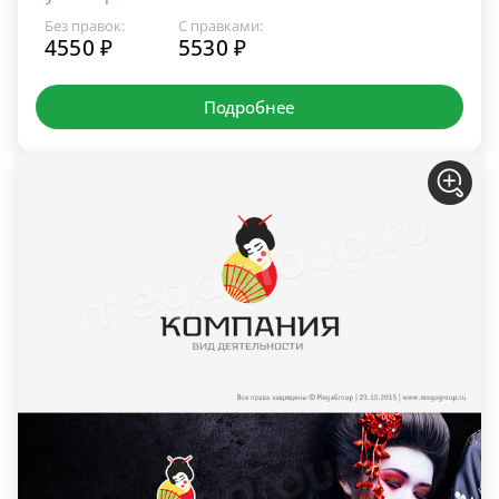
Без правок:
С правками:
4550 ₽
5530 ₽
Подробнее