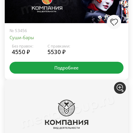
№ 53456
Суши-бары
Без правок:
С правками:
4550 ₽
5530 ₽
Подробнее