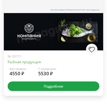
№ 50711
Рыбная продукция
Без правок:
С правками:
4550 ₽
5530 ₽
Подробнее