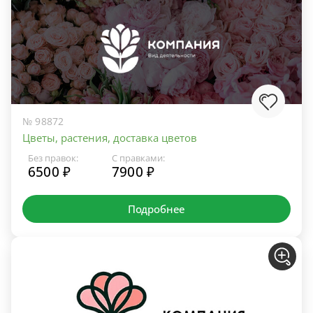
№ 98872
Цветы, растения, доставка цветов
Без правок:
С правками:
6500 ₽
7900 ₽
Подробнее