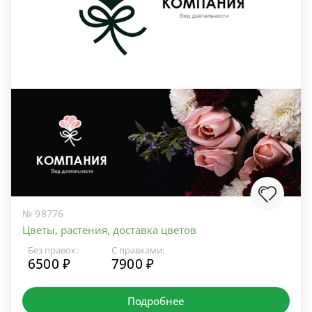
№ 98776
Цветы, растения, доставка цветов
Без правок:
С правками:
6500 ₽
7900 ₽
Подробнее