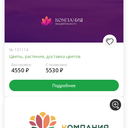
№ 101114
Цветы, растения, доставка цветов
Без правок:
С правками:
4550 ₽
5530 ₽
Подробнее