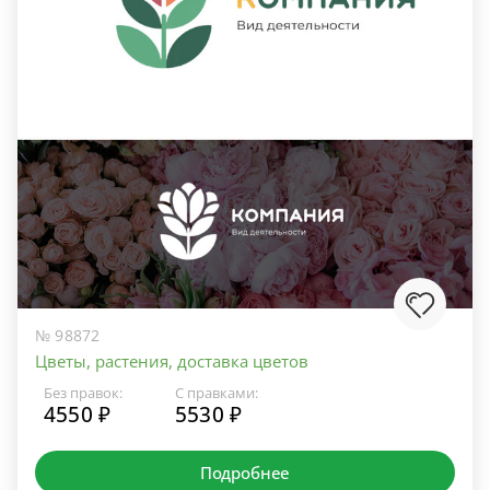
№ 98872
Цветы, растения, доставка цветов
Без правок:
С правками:
4550 ₽
5530 ₽
Подробнее