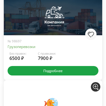
№ 98697
Грузоперевозки
Без правок:
С правками:
6500 ₽
7900 ₽
Подробнее