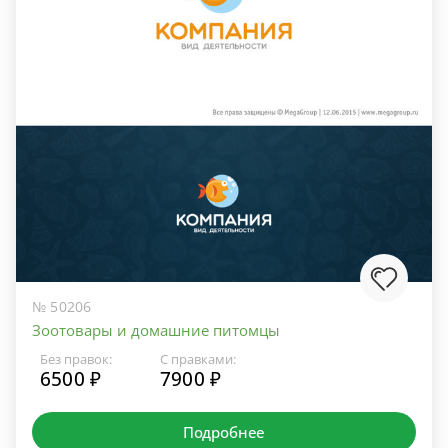
№ 50206
Зоотовары и домашние питомцы
Без правок:
С правками:
6500 ₽
7900 ₽
Подробнее