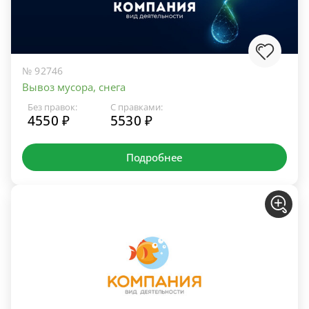
№ 92746
Вывоз мусора, снега
Без правок:
С правками:
4550 ₽
5530 ₽
Подробнее