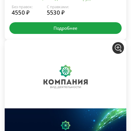
Без правок:
С правками:
4550 ₽
5530 ₽
Подробнее