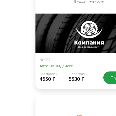
№ 98711
Автошины, диски
Без правок:
С правками:
По
4550 ₽
5530 ₽