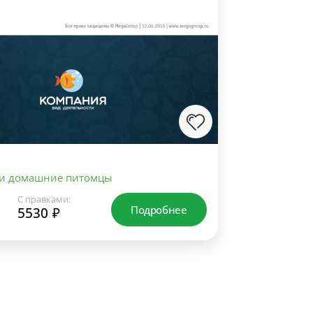
 и домашние питомцы
С правками:
Подробнее
5530 ₽