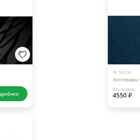
№ 50206
Зоотовары
Без правок:
дробнее
4550 ₽