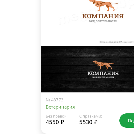
№ 48773
Ветеринария
Без правок:
С правками:
По
4550 ₽
5530 ₽