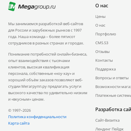
О нас
Цены
Мы занимаемся разработкой веб-сайтов
О нас
для России и зарубежных рынков с 1997
Портфолио
года. Наша команда – более пятисот
CMS.S3
сотрудников в разных странах и городах.
Отзывы
Понимание потребностей онлайн-бизнеса,
Контакты
опыт взаимодействия с тысячами
клиентов, высокая квалификация
Поддержка
персонала, собственные «ноу-хау» и
Вопросы и ответы
хороший объём заказов позволяют веб-
студии Мегагрупп.ру предлагать услуги
Возможности мага
высокого качества по удивительно низким
Платежные систем
и «вкусным» ценам.
Разработка са
© 1997–2026
Политика конфиденциальности
Сайт-Визитка
Карта сайта
Лендинг Пейдж