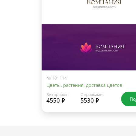
№ 101114
Цветы, растения, доставка цветов
Без правок:
С правками:
По
4550 ₽
5530 ₽