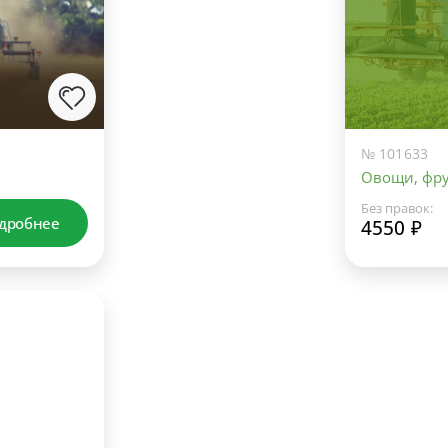
№ 101633
Овощи, фру
Без правок:
дробнее
4550 ₽