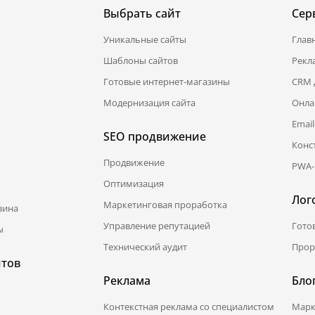
Выбрать сайт
Сер
Уникальные сайты
Глав
Шаблоны сайтов
Рекл
Готовые интернет-магазины
CRM 
Модернизация сайта
Онла
Emai
SEO продвижение
Конс
Продвижение
PWA-
Оптимизация
Лог
Маркетинговая проработка
зина
Управление репутацией
Гото
ы
Технический аудит
Прор
йтов
Реклама
Бло
Контекстная реклама со специалистом
Марк