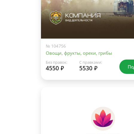
№ 104756
Овощи, фрукты, орехи, грибы
Без правок:
С правками:
По
4550 ₽
5530 ₽