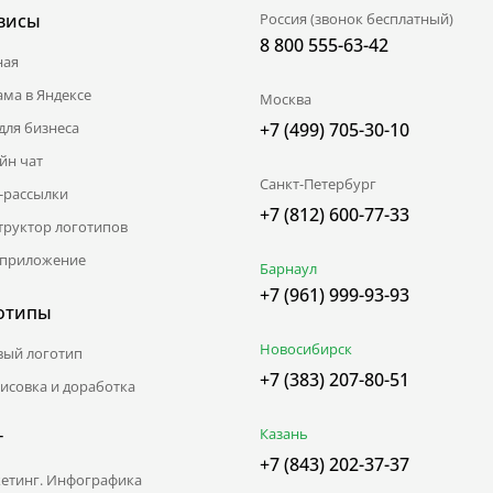
висы
Россия (звонок бесплатный)
8 800 555-63-42
ная
ама в Яндексе
Москва
для бизнеса
+7 (499) 705-30-10
йн чат
Санкт-Петербург
l-рассылки
+7 (812) 600-77-33
труктор логотипов
приложение
Барнаул
+7 (961) 999-93-93
отипы
Новосибирск
вый логотип
+7 (383) 207-80-51
исовка и доработка
Казань
г
+7 (843) 202-37-37
етинг. Инфографика