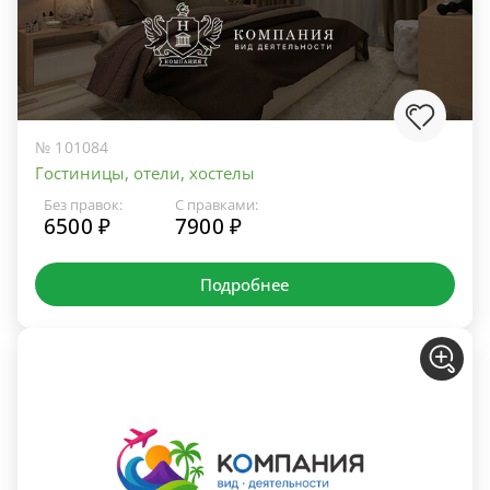
№ 101084
Гостиницы, отели, хостелы
Без правок:
С правками:
6500 ₽
7900 ₽
Подробнее