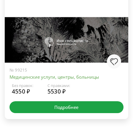
№ 99215
Медицинские услуги, центры, больницы
Без правок:
С правками:
4550 ₽
5530 ₽
Подробнее