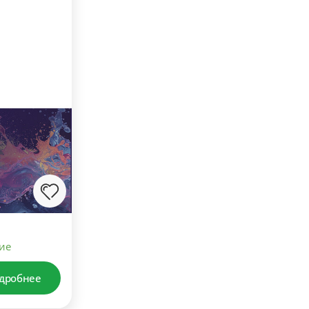
ие
дробнее