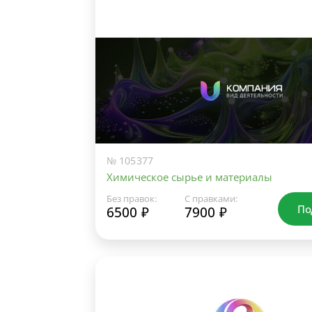
№ 105377
Химическое сырье и материалы
Без правок:
С правками:
По
6500 ₽
7900 ₽