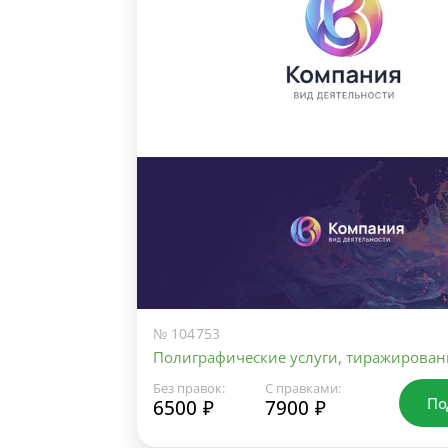
№ 104753
Полиграфические услуги, тиражирован
Без правок:
С правками:
По
6500 ₽
7900 ₽