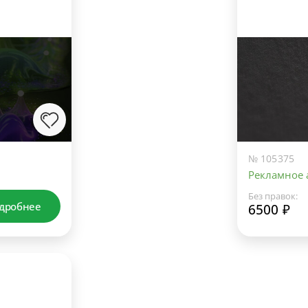
№ 105375
Рекламное а
Без правок:
дробнее
6500 ₽