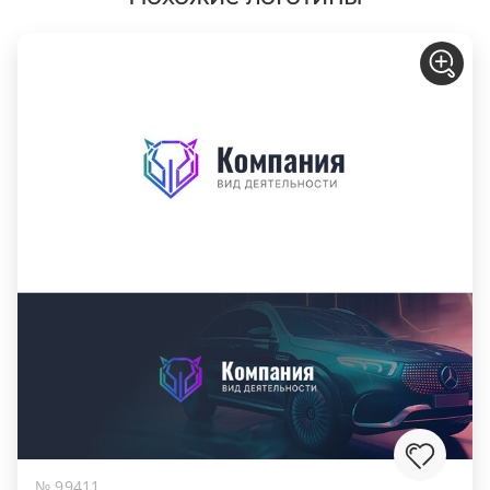
№ 99411