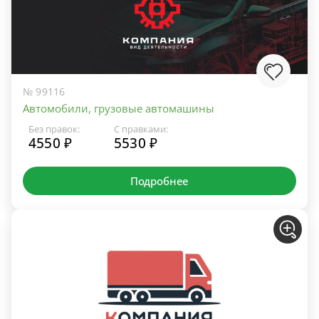
№ 99116
Автомобили, грузовые автомашины
Без правок:
С правками:
4550 ₽
5530 ₽
Подробнее