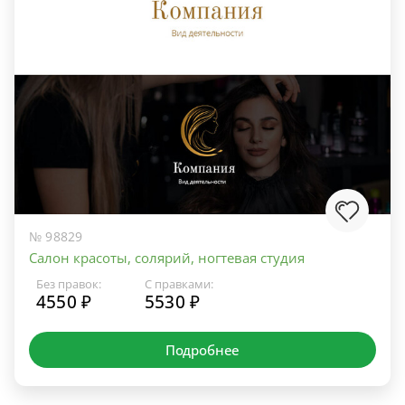
№ 98829
Салон красоты, солярий, ногтевая студия
Без правок:
С правками:
4550 ₽
5530 ₽
Подробнее