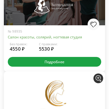
№ 98935
Салон красоты, солярий, ногтевая студия
Без правок:
С правками:
4550 ₽
5530 ₽
Подробнее