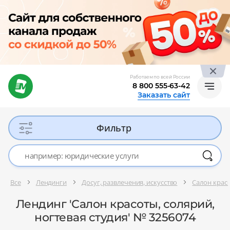
Работаем по всей России
8 800 555-63-42
Заказать сайт
Фильтр
Все
Лендинги
Досуг, развлечения, искусство
Салон красо
Лендинг 'Салон красоты, солярий,
ногтевая студия' № 3256074