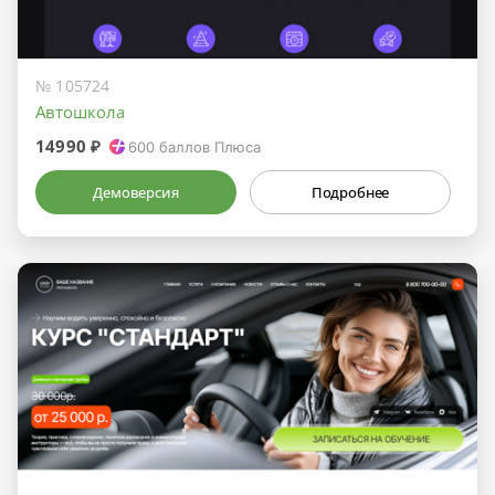
№ 105724
Автошкола
14990 ₽
600
баллов Плюса
Демоверсия
Подробнее