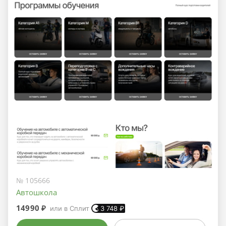
№ 105666
Автошкола
14990 ₽
или в Сплит
3 748
₽