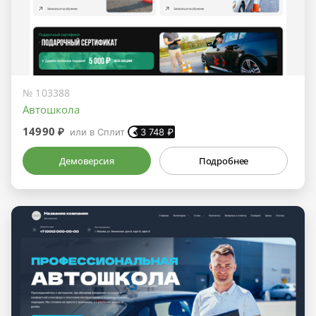
№ 103388
Автошкола
14990 ₽
или в Сплит
3 748
₽
Демоверсия
Подробнее