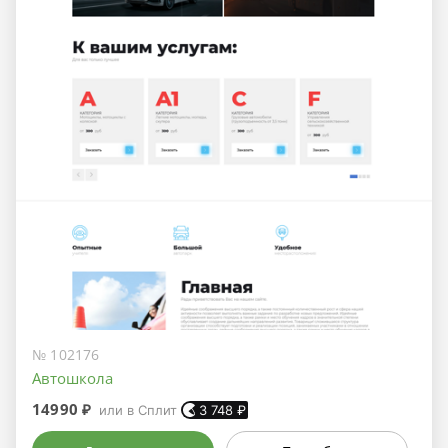
№ 102176
Автошкола
14990 ₽
или в Сплит
3 748
₽