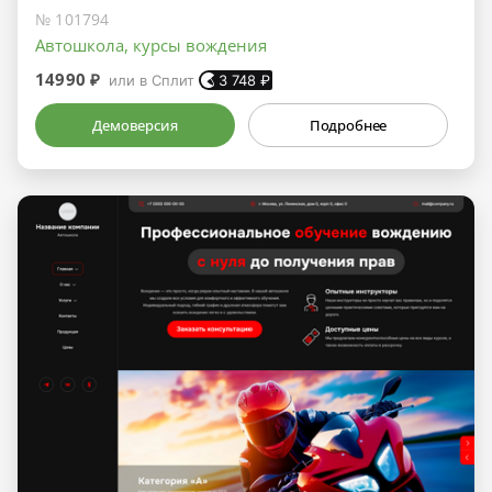
№ 101794
Автошкола, курсы вождения
14990 ₽
или в Сплит
3 748
₽
Демоверсия
Подробнее