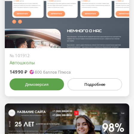
№ 101912
Автошколы
14990 ₽
600
баллов Плюса
Демоверсия
Подробнее