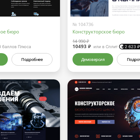
№ 104736
кое бюро
Конструкторское бюро
14 990 ₽
10493 ₽
0
баллов Плюса
или в Сплит
2 623
Подробнее
Демоверсия
Подро