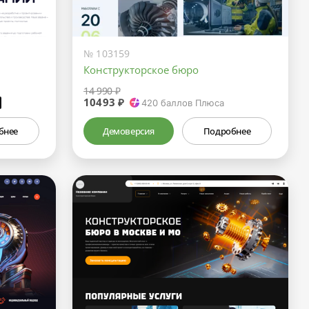
№ 103159
Конструкторское бюро
14 990 ₽
10493 ₽
₽
420
баллов Плюса
бнее
Демоверсия
Подробнее