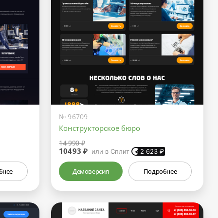
№ 96709
Конструкторское бюро
14 990 ₽
10493 ₽
или в Сплит
2 623
₽
бнее
Демоверсия
Подробнее