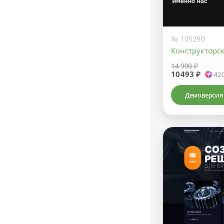
№ 105290
Конструкторс
14 990 ₽
10493 ₽
42
Демоверсия