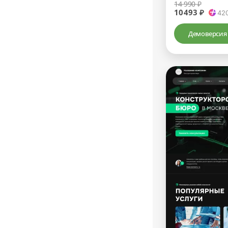
14 990 ₽
10493 ₽
42
Демоверсия