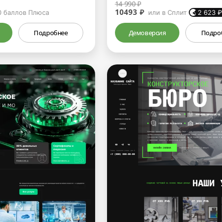
14 990 ₽
10493 ₽
0
баллов Плюса
или в Сплит
2 623
Подробнее
Демоверсия
Подро