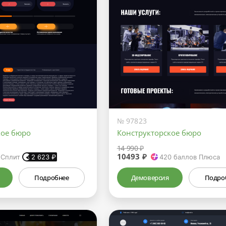
№ 97823
кое бюро
Конструкторское бюро
14 990 ₽
10493 ₽
 Сплит
2 623
₽
420
баллов Плюса
Подробнее
Демоверсия
Подро