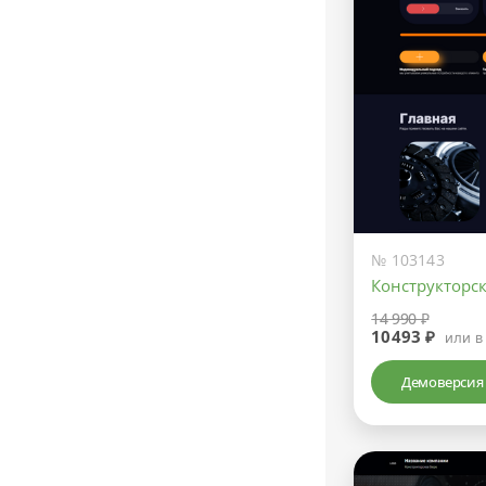
№ 103143
Конструкторс
14 990 ₽
10493 ₽
или в
Демоверсия