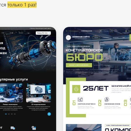
тся
только 1 раз!