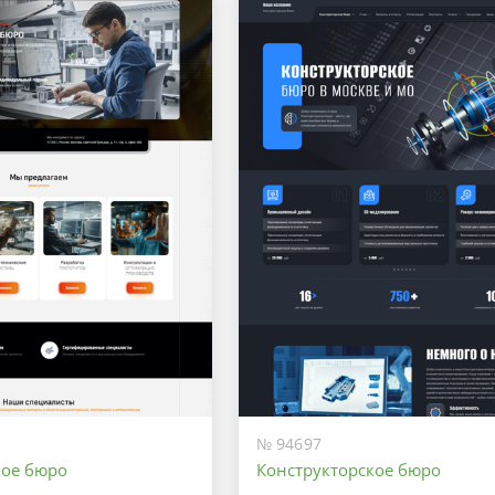
№ 94697
кое бюро
Конструкторское бюро