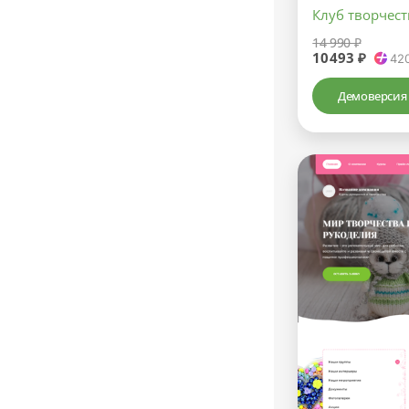
Клуб творчест
14 990 ₽
10493 ₽
42
Демоверсия