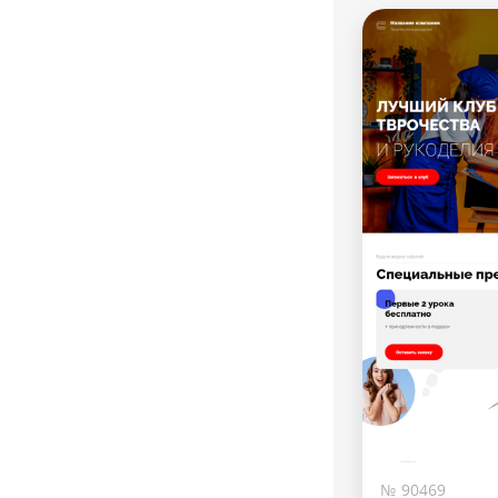
№ 90469