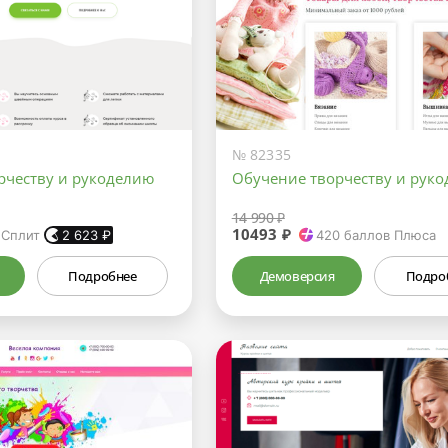
№ 82335
рчеству и рукоделию
Обучение творчеству и рук
14 990 ₽
10493 ₽
 Сплит
2 623
₽
420
баллов Плюса
Подробнее
Демоверсия
Подро