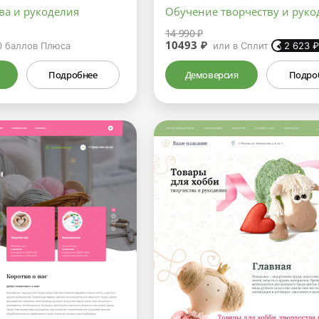
ва и рукоделия
Обучение творчеству и рук
14 990 ₽
10493 ₽
0
баллов Плюса
или в Сплит
2 623
Подробнее
Демоверсия
Подро