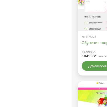
№ 87559
Обучение тво
14 990 ₽
10493 ₽
или в
Демоверсия