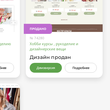
ПРОДАНО
№ 74280
оделию
Хобби курсы , рукоделие и
дизайнерские вещи
Дизайн продан
бнее
Демоверсия
Подробнее