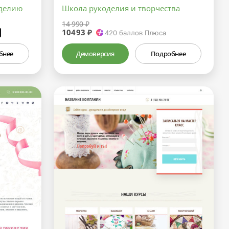
оделию
Школа рукоделия и творчества
14 990 ₽
10493 ₽
₽
420
баллов Плюса
бнее
Демоверсия
Подробнее