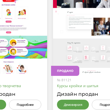
ПРОДАНО
№ 81121
о творчетва
Курсы кройки и шитья
родан
Дизайн продан
Подробнее
Демоверсия
Подро