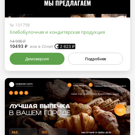
№ 101798
Хлебобулочная и кондитерская продукция
14 990 ₽
10493 ₽
или в Сплит
2 623
₽
Демоверсия
Подробнее