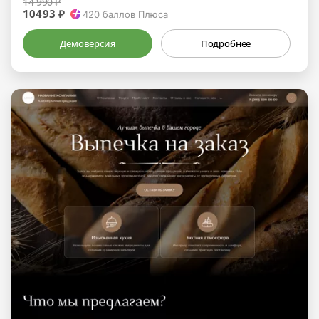
14 990 ₽
10493 ₽
420
баллов Плюса
Демоверсия
Подробнее