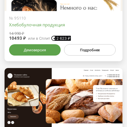
№ 95110
Хлебобулочная продукция
14 990 ₽
10493 ₽
или в Сплит
2 623
₽
Демоверсия
Подробнее