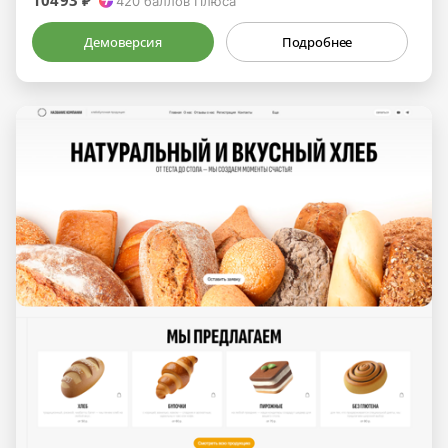
10493 ₽
420
баллов Плюса
Демоверсия
Подробнее