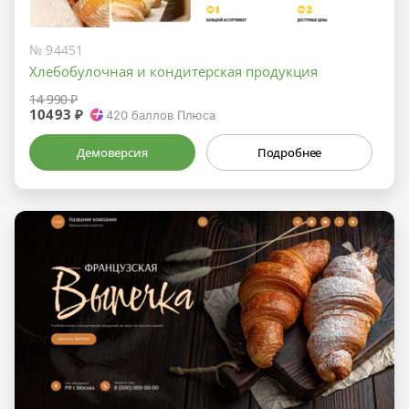
№ 94451
Хлебобулочная и кондитерская продукция
14 990 ₽
10493 ₽
420
баллов Плюса
Демоверсия
Подробнее