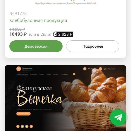
№ 91778
Хлебобулочная продукция
14 990 ₽
10493 ₽
или в Сплит
2 623
₽
Демоверсия
Подробнее