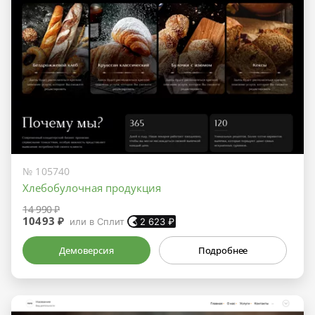
№ 105740
Хлебобулочная продукция
14 990 ₽
10493 ₽
или в Сплит
2 623
₽
Демоверсия
Подробнее