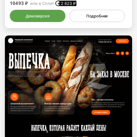
10493 ₽
или в Сплит
2 623
₽
Демоверсия
Подробнее