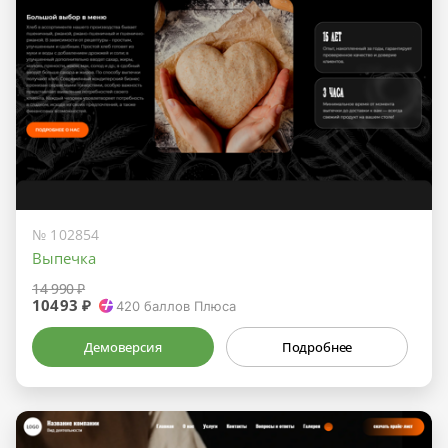
№ 102854
Выпечка
14 990 ₽
10493 ₽
420
баллов Плюса
Демоверсия
Подробнее