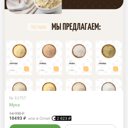
№ 92757
Мука
14 990 ₽
10493 ₽
или в Сплит
2 623
₽