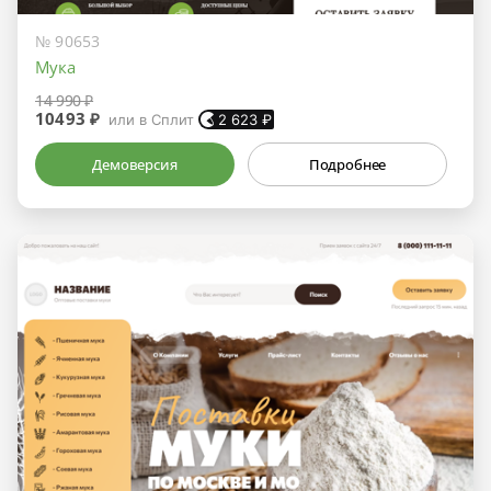
№ 90653
Мука
14 990 ₽
10493 ₽
или в Сплит
2 623
₽
Демоверсия
Подробнее