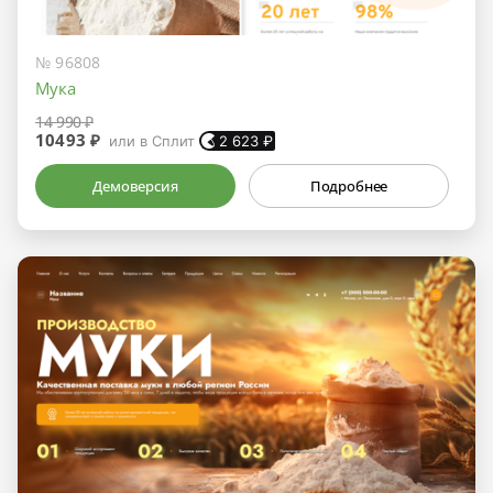
№ 96808
Мука
14 990 ₽
10493 ₽
или в Сплит
2 623
₽
Демоверсия
Подробнее