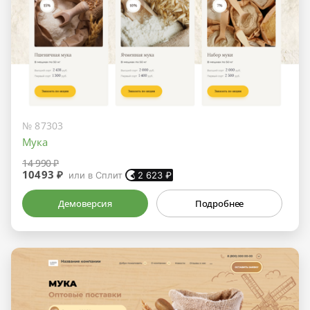
№ 87303
Мука
14 990 ₽
10493 ₽
или в Сплит
2 623
₽
Демоверсия
Подробнее