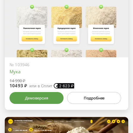
№ 103946
Мука
14 990 ₽
10493 ₽
или в Сплит
2 623
₽
Демоверсия
Подробнее