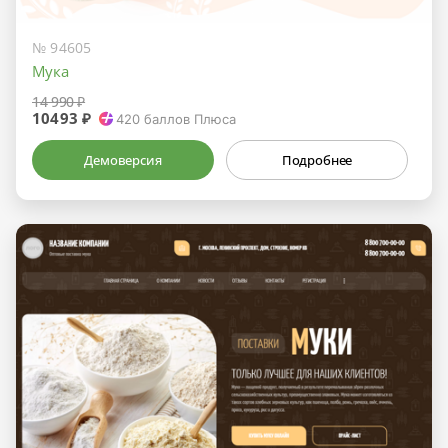
№ 94605
Мука
14 990 ₽
10493 ₽
420
баллов Плюса
Демоверсия
Подробнее