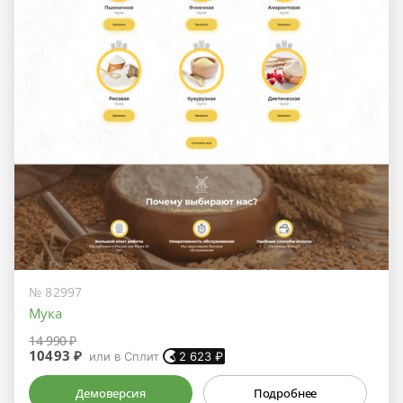
№ 82997
Мука
14 990 ₽
10493 ₽
или в Сплит
2 623
₽
Демоверсия
Подробнее