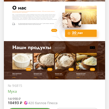
№ 96815
Мука
14 990 ₽
10493 ₽
420
баллов Плюса