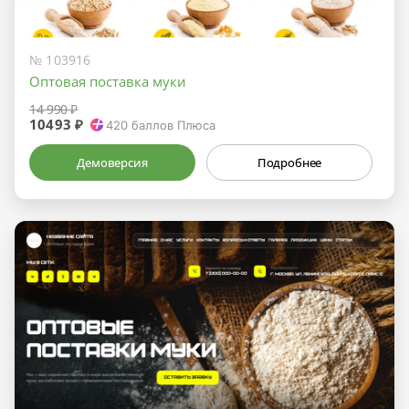
№ 103916
Оптовая поставка муки
14 990 ₽
10493 ₽
420
баллов Плюса
Демоверсия
Подробнее