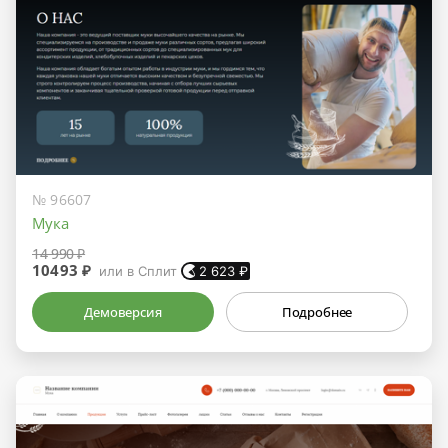
№ 96607
Мука
14 990 ₽
10493 ₽
или в Сплит
2 623
₽
Демоверсия
Подробнее