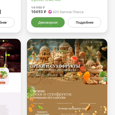
14 990 ₽
10493 ₽
₽
420
баллов Плюса
бнее
Демоверсия
Подробнее