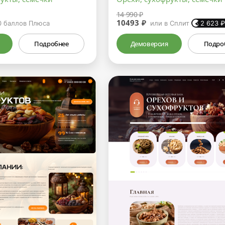
14 990 ₽
10493 ₽
0
баллов Плюса
или в Сплит
2 623
Подробнее
Демоверсия
Подро