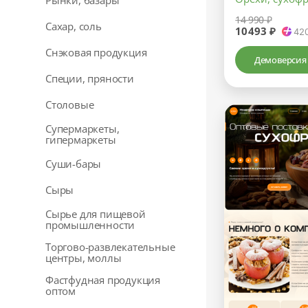
Рынки, базары
14 990 ₽
Сахар, соль
10493 ₽
42
Снэковая продукция
Демоверсия
Специи, пряности
Столовые
Супермаркеты,
гипермаркеты
Суши-бары
Сыры
Сырье для пищевой
промышленности
Торгово-развлекательные
центры, моллы
Фастфудная продукция
оптом