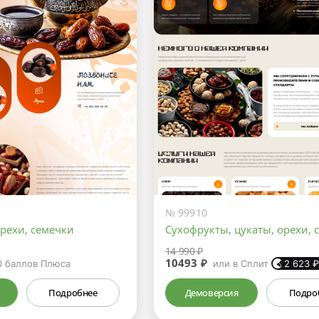
№ 99910
рехи, семечки
Сухофрукты, цукаты, орехи, 
14 990 ₽
10493 ₽
0
баллов Плюса
или в Сплит
2 623
Подробнее
Демоверсия
Подро