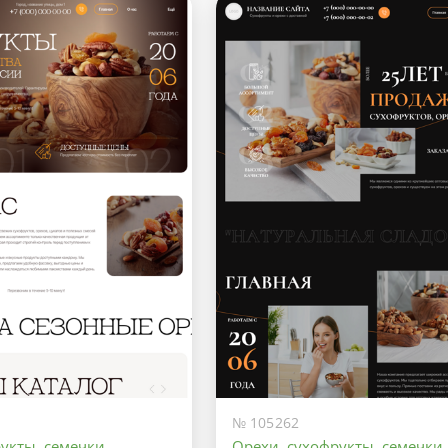
№ 105262
укты, семечки
Орехи, сухофрукты, семечки