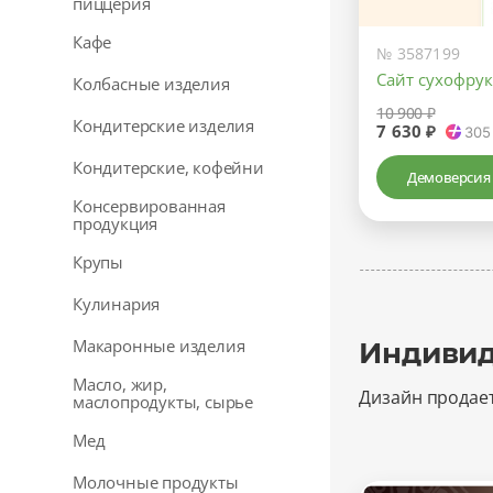
пиццерия
Кафе
№ 3587199
Сайт сухофру
Колбасные изделия
10 900 ₽
Кондитерские изделия
7 630 ₽
305
Кондитерские, кофейни
Демоверсия
Консервированная
продукция
Крупы
Кулинария
Макаронные изделия
Индивид
Масло, жир,
Дизайн продае
маслопродукты, сырье
Мед
Молочные продукты