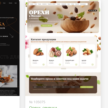
№ 105075
Орехи, семечки