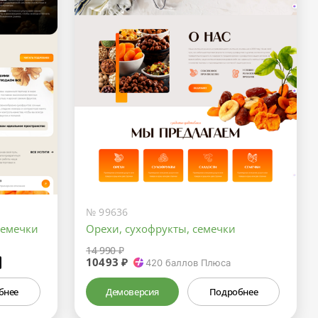
№ 99636
семечки
Орехи, сухофрукты, семечки
14 990 ₽
10493 ₽
₽
420
баллов Плюса
бнее
Демоверсия
Подробнее