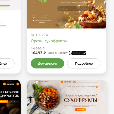
№ 101274
Орехи, сухофрукты
14 990 ₽
10493 ₽
или в Сплит
2 623
₽
бнее
Демоверсия
Подробнее