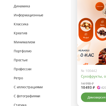
Динамика
Информационные
Классика
Креатив
Минимализм
Портфолио
Простые
Профессии
№ 100442
Сухофрукты, о
Ретро
14 990 ₽
С иллюстрациями
10493 ₽
42
С фотографиями
Демоверсия
Статика