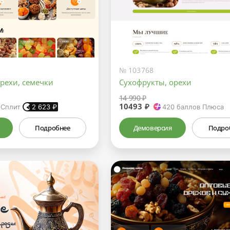
№ 103768
рехи, семечки
Сухофрукты, орехи
14 990 ₽
10493 ₽
 Сплит
2 623
₽
420
баллов Плюса
Подробнее
Демоверсия
Подро