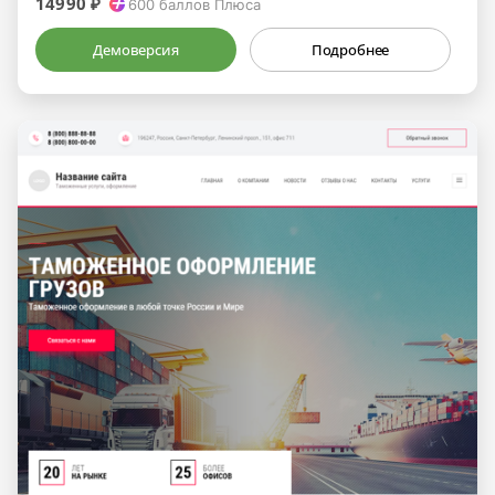
14990 ₽
600
баллов Плюса
Демоверсия
Подробнее