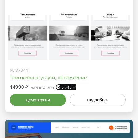
№ 87344
Таможенные услуги, оформление
14990 ₽
или в Сплит
3 748
₽
Демоверсия
Подробнее