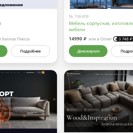
№ 106408
я
Мебель корпусная, изготовл
мебели
14990 ₽
0
баллов Плюса
или в Сплит
3 748
₽
Подробнее
Демоверсия
Подро