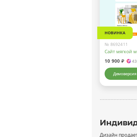
НОВИНКА
№ 8692411
Сайт мягкой 
10 900 ₽
43
Демоверсия
Индивид
Дизайн продае