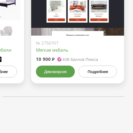
№ 2756707
ебели
Мягкая мебель
10 900 ₽
₽
436
баллов Плюса
бнее
Демоверсия
Подробнее