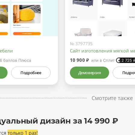
№ 3797735
мебели
Сайт изготовления мягкой м
10 900 ₽
6
баллов Плюса
или в Сплит
2 725
Подробнее
Демоверсия
Подро
Смотрите также
уальный дизайн за 14 990 ₽
тся
только 1 раз!