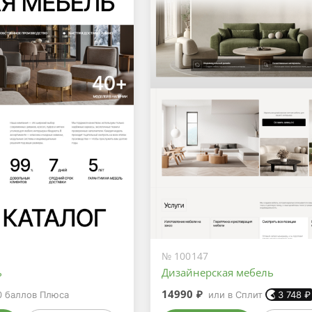
№ 100147
ь
Дизайнерская мебель
14990 ₽
0
баллов Плюса
или в Сплит
3 748
₽