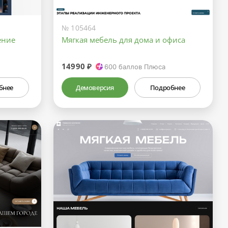
№ 105464
ение
Мягкая мебель для дома и офиса
14990 ₽
600
баллов Плюса
бнее
Демоверсия
Подробнее