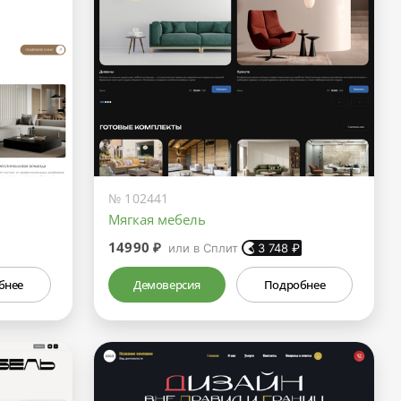
№ 102441
Мягкая мебель
14990 ₽
или в Сплит
3 748
₽
бнее
Демоверсия
Подробнее