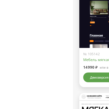
№ 105142
Мебель мягка
14990 ₽
или в
Демоверсия