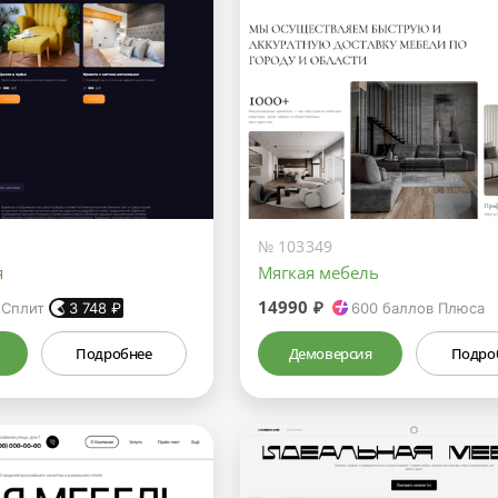
№ 103349
я
Мягкая мебель
14990 ₽
 Сплит
3 748
₽
600
баллов Плюса
Подробнее
Демоверсия
Подро