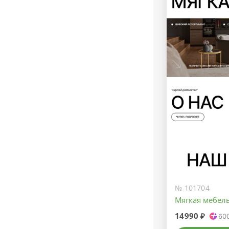
№ 101704
Мягкая мебел
14990 ₽
60