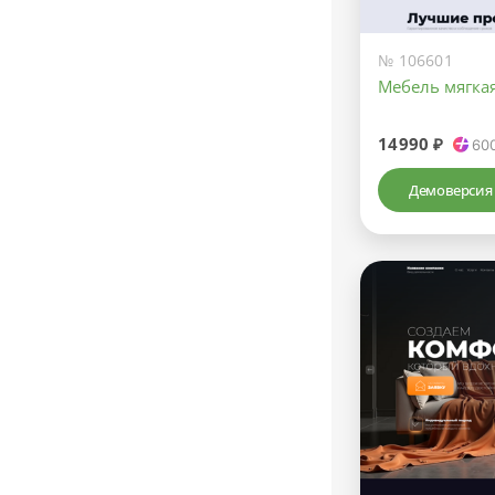
№ 106601
Мебель мягка
14990 ₽
60
Демоверсия