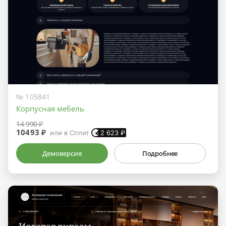
№ 105841
Корпусная мебель
14 990 ₽
10493 ₽
или в Сплит
2 623
₽
Демоверсия
Подробнее