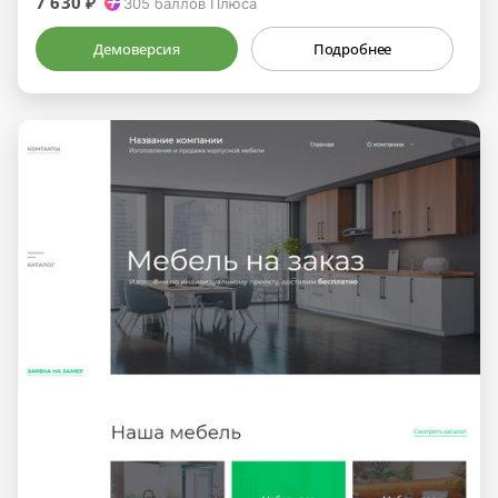
7 630 ₽
305
баллов Плюса
Демоверсия
Подробнее