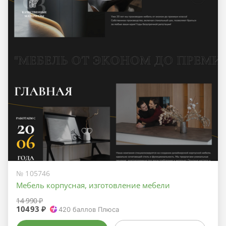
№ 105746
Мебель корпусная, изготовление мебели
14 990 ₽
10493 ₽
420
баллов Плюса