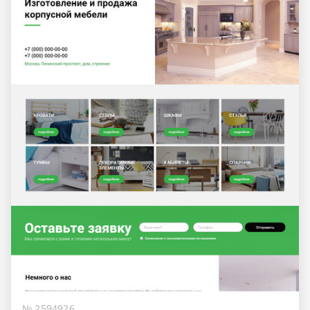
№ 2594926