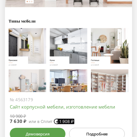
№ 4563179
Сайт корпусной мебели, изготовление мебели
10 900 ₽
7 630 ₽
или в Сплит
1 908
₽
Демоверсия
Подробнее