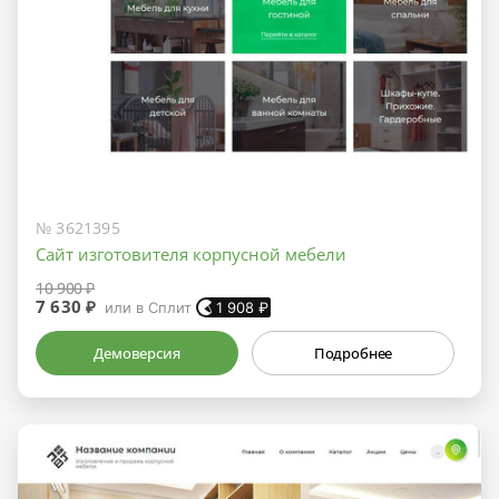
№ 3621395
Сайт изготовителя корпусной мебели
10 900 ₽
7 630 ₽
или в Сплит
1 908
₽
Демоверсия
Подробнее