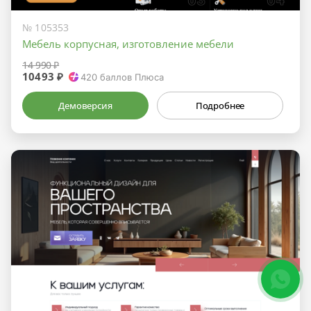
№ 105353
Мебель корпусная, изготовление мебели
14 990 ₽
10493 ₽
420
баллов Плюса
Демоверсия
Подробнее