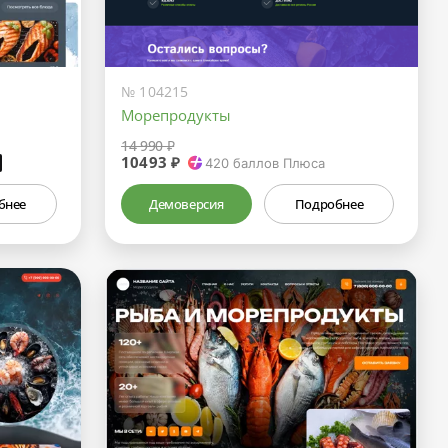
№ 104215
Морепродукты
14 990 ₽
10493 ₽
₽
420
баллов Плюса
бнее
Демоверсия
Подробнее