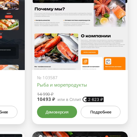
№ 103587
Рыба и морепродукты
14 990 ₽
10493 ₽
или в Сплит
2 623
₽
бнее
Демоверсия
Подробнее