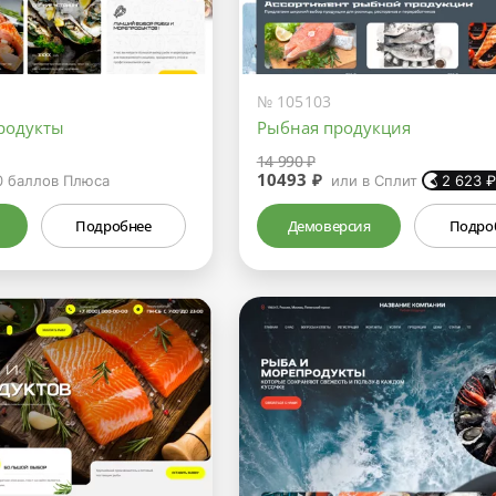
№ 105103
родукты
Рыбная продукция
14 990 ₽
10493 ₽
0
баллов Плюса
или в Сплит
2 623
Подробнее
Демоверсия
Подро