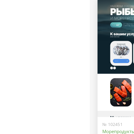
№ 102451
Морепродукт