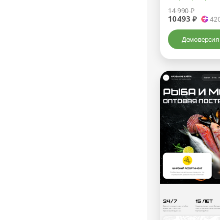
14 990 ₽
10493 ₽
42
Демоверсия