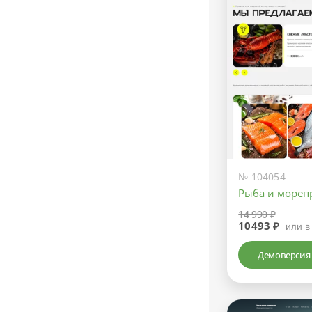
№ 104054
Рыба и мореп
14 990 ₽
10493 ₽
или в
Демоверсия