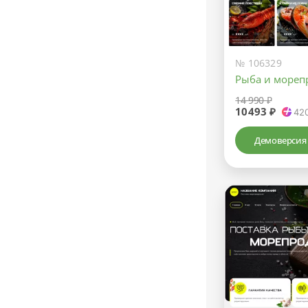
№ 106329
Рыба и мореп
14 990 ₽
10493 ₽
42
Демоверсия