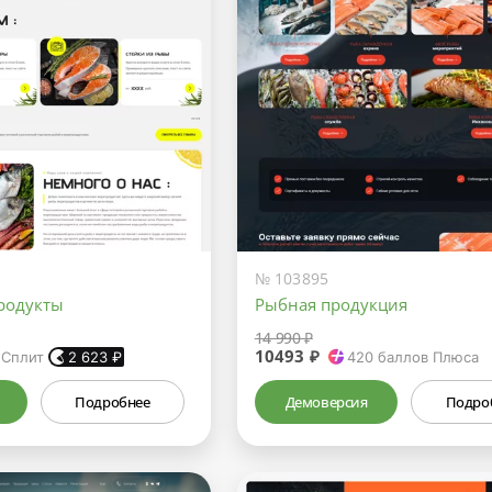
№ 103895
родукты
Рыбная продукция
14 990 ₽
10493 ₽
 Сплит
2 623
₽
420
баллов Плюса
Подробнее
Демоверсия
Подро