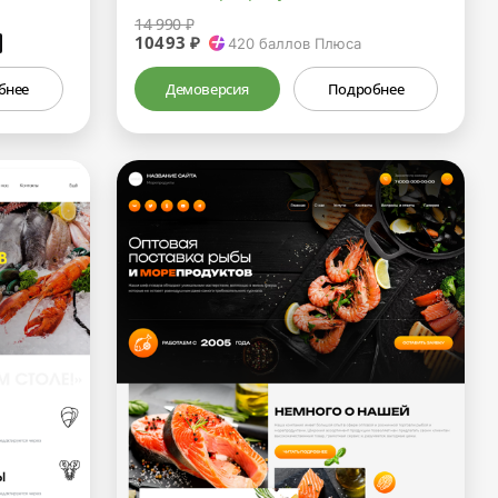
14 990 ₽
10493 ₽
₽
420
баллов Плюса
бнее
Демоверсия
Подробнее