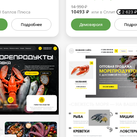
14 990 ₽
10493 ₽
0
баллов Плюса
или в Сплит
2 623
Подробнее
Демоверсия
Подро