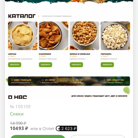
№ 105109
Снеки
14 990 ₽
10493 ₽
или в Сплит
2 623
₽