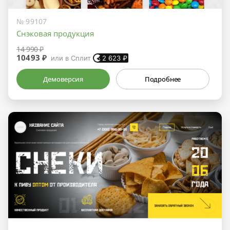
№ 99107
Снэковая продукция
14 990 ₽
10493 ₽
или в Сплит
2 623
₽
Демоверсия
Подробнее