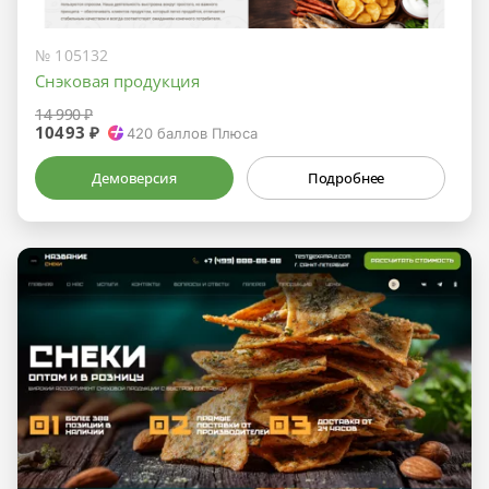
№ 105132
Снэковая продукция
14 990 ₽
10493 ₽
420
баллов Плюса
Демоверсия
Подробнее