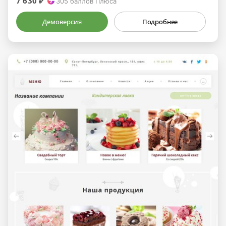
7 630 ₽
305
баллов Плюса
Демоверсия
Подробнее