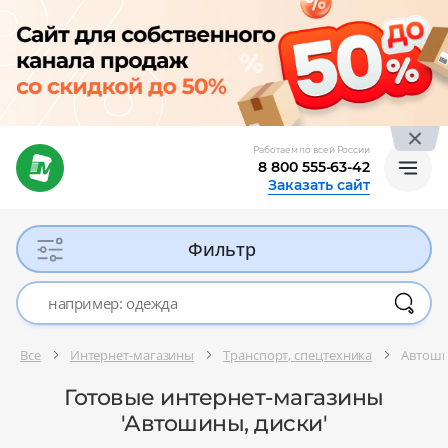
Работаем по всей России
8 800 555-63-42
Заказать сайт
Фильтр
Все
Интернет-магазины
Транспорт, спецтехника
Автоши
Готовые интернет-магазины
'Автошины, диски'