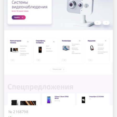
№ 2168798