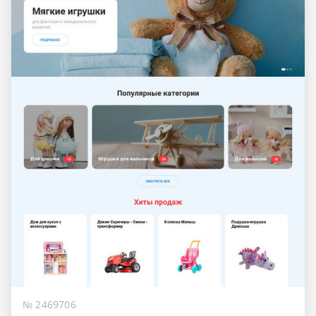
№ 2469706