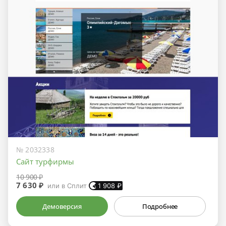
№ 2032338
Сайт турфирмы
10 900 ₽
7 630 ₽
или в Сплит
1 908
₽
Демоверсия
Подробнее