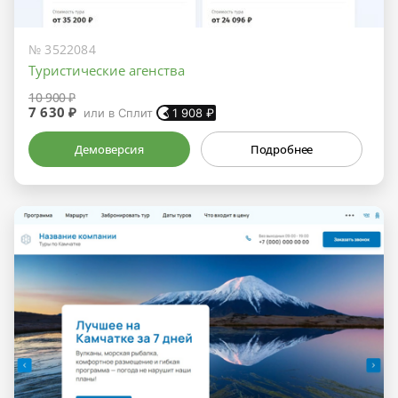
№ 3522084
Туристические агенства
10 900 ₽
7 630 ₽
или в Сплит
1 908
₽
Демоверсия
Подробнее