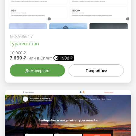
№ 8506617
Турагентство
10 900 ₽
7 630 ₽
или в Сплит
1 908
₽
Демоверсия
Подробнее