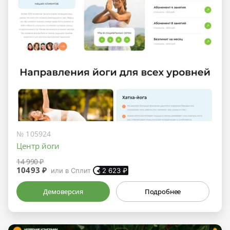
№ 105924
Центр йоги
14 990 ₽
10493 ₽
или в Сплит
2 623
₽
Демоверсия
Подробнее