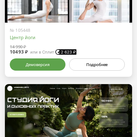
№ 105448
Центр йоги
14 990 ₽
10493 ₽
или в Сплит
2 623
₽
Демоверсия
Подробнее