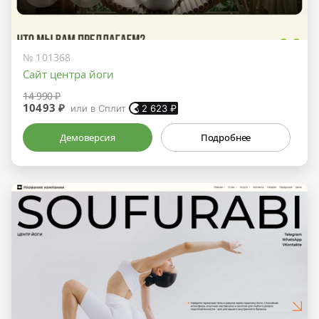
№ 101368
Сайт центра йоги
14 990 ₽
10493 ₽
или в Сплит
2 623
₽
Демоверсия
Подробнее