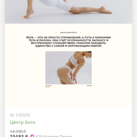
№ 100505
Центр йоги
14 990 ₽
10493 ₽
420
баллов Плюса