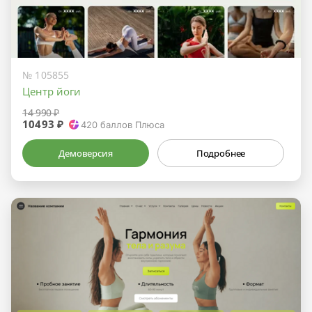
№ 105855
Центр йоги
14 990 ₽
10493 ₽
420
баллов Плюса
Демоверсия
Подробнее