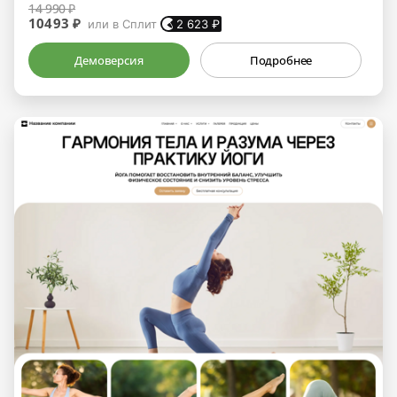
14 990 ₽
10493 ₽
или в Сплит
2 623
₽
Демоверсия
Подробнее