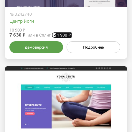
№ 3242740
Центр йоги
10 900 ₽
7 630 ₽
или в Сплит
1 908
₽
Демоверсия
Подробнее