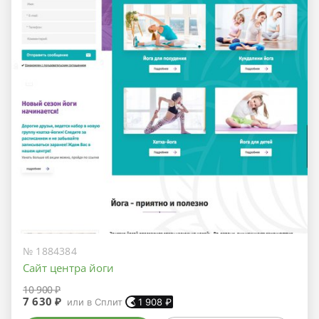
№ 1884384
Сайт центра йоги
10 900 ₽
7 630 ₽
или в Сплит
1 908
₽