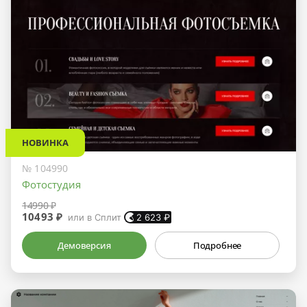
НОВИНКА
№ 104990
Фотостудия
14990 ₽
10493 ₽
или в Сплит
2 623
₽
Демоверсия
Подробнее