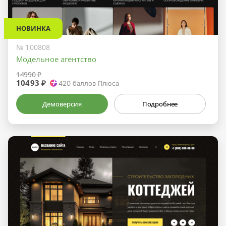
НОВИНКА
№ 100808
Модельное агентство
14990 ₽
10493 ₽
420
баллов Плюса
Демоверсия
Подробнее