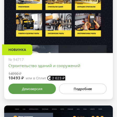
НОВИНКА
№ 94717
Строительство зданий и сооружений
14990 ₽
10493 ₽
или в Сплит
2 623
₽
Демоверсия
Подробнее