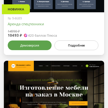
НОВИНКА
№ 94689
Аренда спецтехники
14990 ₽
10493 ₽
420
баллов Плюса
Демоверсия
Подробнее