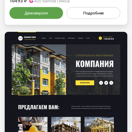
10493 ₽
420
баллов Плюса
Демоверсия
Подробнее