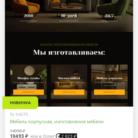
НОВИНКА
№ 94670
Мебель корпусная, изготовление мебели
14990 ₽
10493 ₽
или в Сплит
2 623
₽