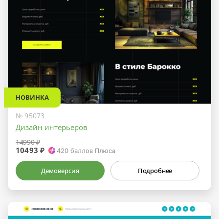
НОВИНКА
№ 95073
Дизайн интерьеров
14990 ₽
10493 ₽
420
баллов Плюса
Демоверсия
Подробнее