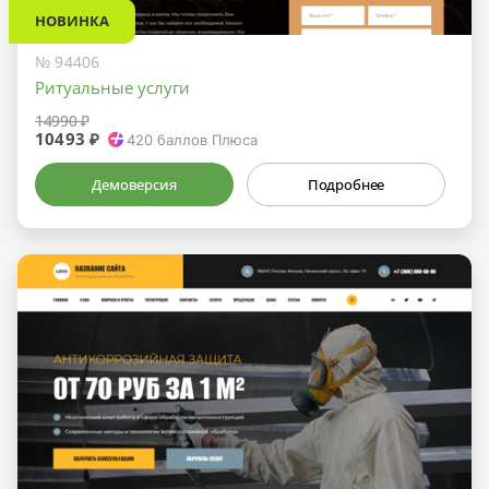
НОВИНКА
№ 94406
Ритуальные услуги
14990 ₽
10493 ₽
420
баллов Плюса
Демоверсия
Подробнее