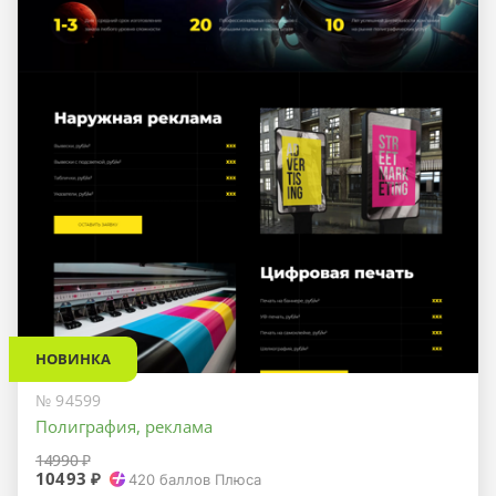
НОВИНКА
№ 94599
Полиграфия, реклама
14990 ₽
10493 ₽
420
баллов Плюса