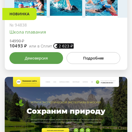
НОВИНКА
№ 94838
Школа плавания
14990 ₽
10493 ₽
или в Сплит
2 623
₽
Демоверсия
Подробнее