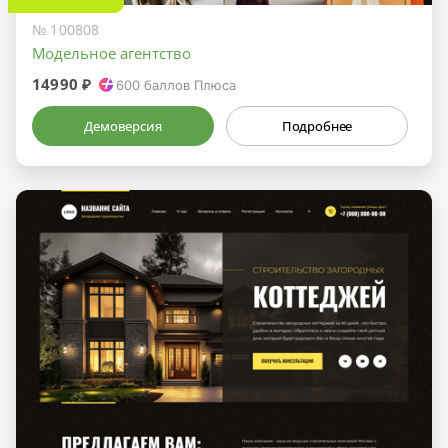
№ 100808
Модельное агентство
14990 ₽
600
баллов Плюса
Демоверсия
Подробнее