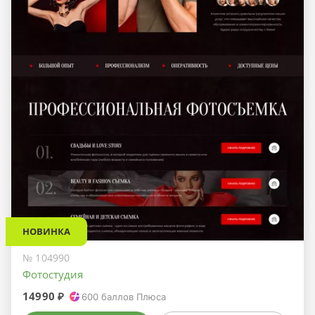
НОВИНКА
№ 104990
Фотостудия
14990 ₽
600
баллов Плюса