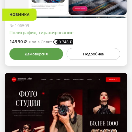
НОВИНКА
№ 106509
Полиграфия, тиражирование
14990 ₽
или в Сплит
3 748
₽
Демоверсия
Подробнее