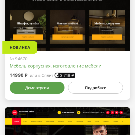
НОВИНКА
№ 94670
Мебель корпусная, изготовление мебели
14990 ₽
или в Сплит
3 748
₽
Демоверсия
Подробнее