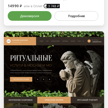
14990 ₽
или в Сплит
3 748
₽
Демоверсия
Подробнее