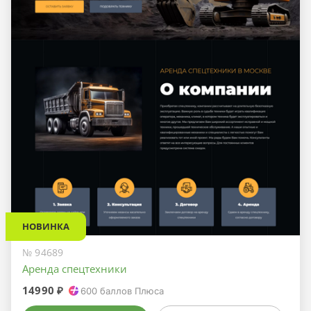
НОВИНКА
№ 94689
Аренда спецтехники
14990 ₽
600
баллов Плюса