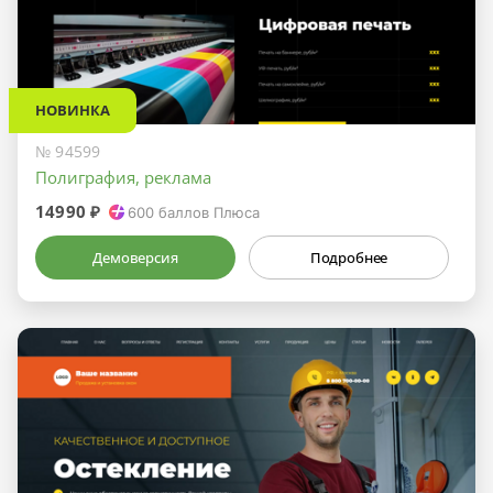
НОВИНКА
№ 94599
Полиграфия, реклама
14990 ₽
600
баллов Плюса
Демоверсия
Подробнее