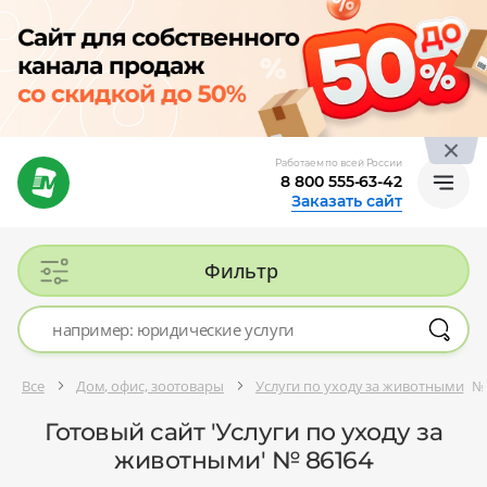
Работаем по всей России
8 800 555-63-42
Заказать сайт
Фильтр
Все
Дом, офис, зоотовары
Услуги по уходу за животными
№
Готовый сайт 'Услуги по уходу за
животными' № 86164