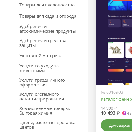
Товары для пчеловодства
Товары для сада и огорода
Удобрения и
агрохимические продукты
Удобрения и средства
защиты
Укрывной материал
Услуги по уходу за
животными
Услуги праздничного
оформления
№ 6310903
Услуги системного
администрирования
Каталог фейе
14 990 ₽
Хозяйственные товары,
10 493 ₽
бытовая химия
42
Цветы, растения, доставка
Демоверсия
цветов