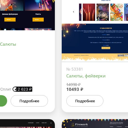
 Салюты
№ 53381
Салюты, фейверки
14990 ₽
10493 ₽
 Сплит
2 623
₽
Подробнее
Подробнее