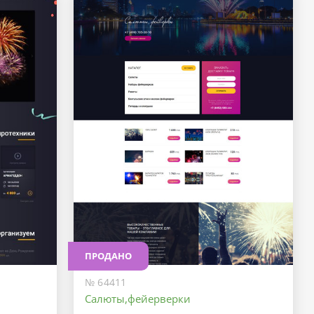
ПРОДАНО
№ 64411
Салюты,фейерверки