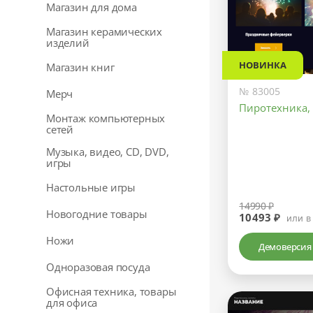
Магазин для дома
Магазин керамических
изделий
НОВИНКА
Магазин книг
№ 83005
Мерч
Пиротехника,
Монтаж компьютерных
сетей
Музыка, видео, CD, DVD,
игры
Настольные игры
14990 ₽
Новогодние товары
10493 ₽
или в
Ножи
Демоверсия
Одноразовая посуда
Офисная техника, товары
для офиса