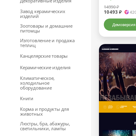
Декоративные изделия
14990 ₽
Завод керамических
10493 ₽
42
изделий
Демоверсия
Зоотовары и домашние
питомцы
Изготовление и продажа
теплиц
Канцелярские товары
Керамические изделия
Климатическое,
холодильное
оборудование
Книги
Корма и продукты для
животных
Люстры, бра, абажуры,
светильники, лампы