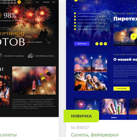
НОВИНКА
№ 89867
 салюты
Салюты, фейерверки