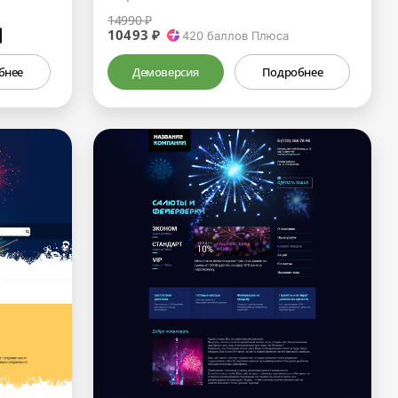
14990 ₽
10493 ₽
₽
420
баллов Плюса
бнее
Демоверсия
Подробнее