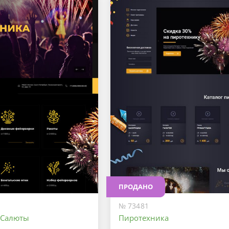
ПРОДАНО
№ 73481
 Салюты
Пиротехника