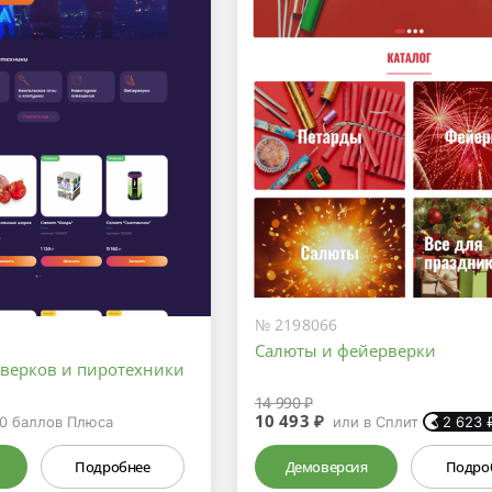
№ 2198066
Салюты и фейерверки
рверков и пиротехники
14 990 ₽
10 493 ₽
0
баллов Плюса
или в Сплит
2 623
Подробнее
Демоверсия
Подро