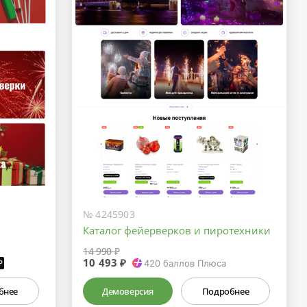
№ 4245903
Каталог фейерверков и пиротехники
14 990 ₽
10 493 ₽
₽
420
баллов Плюса
бнее
Демоверсия
Подробнее