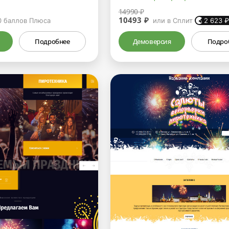
14990 ₽
10493 ₽
0
баллов Плюса
или в Сплит
2 623
Подробнее
Демоверсия
Подро