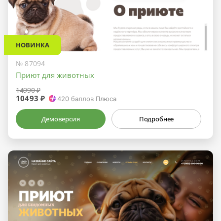
НОВИНКА
№ 87094
Приют для животных
14990 ₽
10493 ₽
420
баллов Плюса
Демоверсия
Подробнее