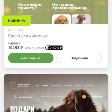
НОВИНКА
№ 91549
Приют для животных
14990 ₽
10493 ₽
или в Сплит
2 623
₽
Демоверсия
Подробнее