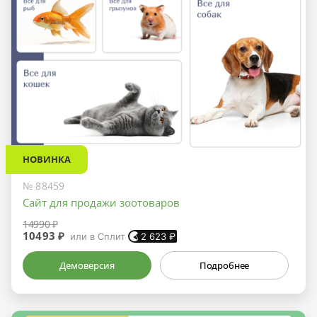
НОВИНКА
№ 88459
Сайт для продажи зоотоваров
14990 ₽
10493 ₽
или в Сплит
2 623
₽
Демоверсия
Подробнее