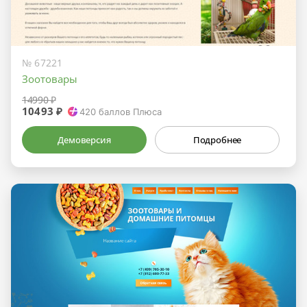
№ 67221
Зоотовары
14990 ₽
10493 ₽
420
баллов Плюса
Демоверсия
Подробнее