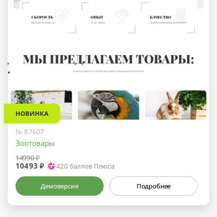
НОВИНКА
№ 87607
Зоотовары
14990 ₽
10493 ₽
420
баллов Плюса
Демоверсия
Подробнее