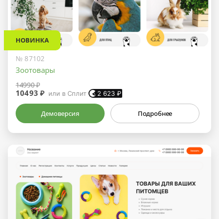
НОВИНКА
№ 87102
Зоотовары
14990 ₽
10493 ₽
или в Сплит
2 623
₽
Демоверсия
Подробнее