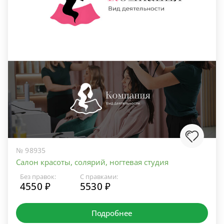
№ 98935
Салон красоты, солярий, ногтевая студия
Без правок:
С правками:
4550 ₽
5530 ₽
Подробнее