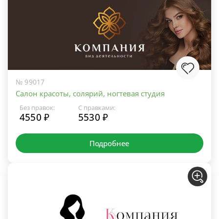
№ 99017
Салон красоты, солярий, ногтевая студия
Без правок:
С правками:
4550 ₽
5530 ₽
Подробнее