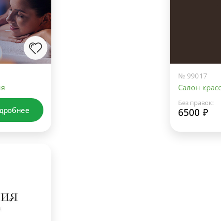
№ 99017
ия
Салон красо
Без правок:
дробнее
6500 ₽