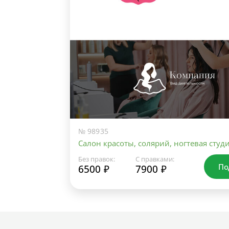
№ 98935
Салон красоты, солярий, ногтевая студ
Без правок:
С правками:
По
6500 ₽
7900 ₽