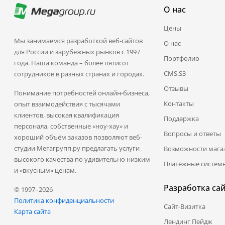
О нас
Цены
Мы занимаемся разработкой веб-сайтов
О нас
для России и зарубежных рынков с 1997
Портфолио
года. Наша команда – более пятисот
CMS.S3
сотрудников в разных странах и городах.
Отзывы
Понимание потребностей онлайн-бизнеса,
Контакты
опыт взаимодействия с тысячами
клиентов, высокая квалификация
Поддержка
персонала, собственные «ноу-хау» и
Вопросы и ответы
хороший объём заказов позволяют веб-
студии Мегагрупп.ру предлагать услуги
Возможности мага
высокого качества по удивительно низким
Платежные систем
и «вкусным» ценам.
Разработка са
© 1997–2026
Политика конфиденциальности
Сайт-Визитка
Карта сайта
Лендинг Пейдж