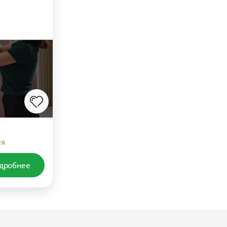
ия
дробнее