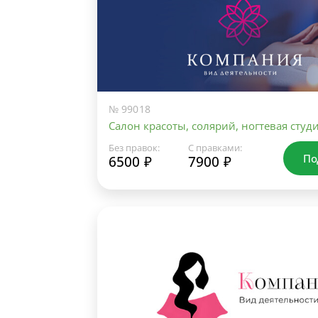
№ 99018
Салон красоты, солярий, ногтевая студ
Без правок:
С правками:
По
6500 ₽
7900 ₽