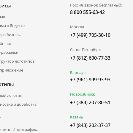
висы
Россия (звонок бесплатный)
8 800 555-63-42
ная
ама в Яндексе
Москва
для бизнеса
+7 (499) 705-30-10
йн чат
Санкт-Петербург
l-рассылки
+7 (812) 600-77-33
труктор логотипов
приложение
Барнаул
+7 (961) 999-93-93
отипы
Новосибирск
вый логотип
+7 (383) 207-80-51
исовка и доработка
Казань
г
+7 (843) 202-37-37
етинг. Инфографика