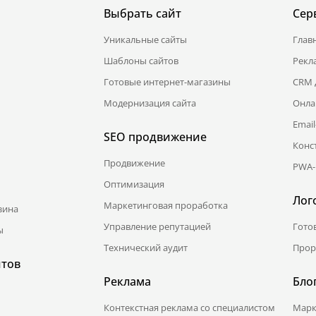
Выбрать сайт
Сер
Уникальные сайты
Глав
Шаблоны сайтов
Рекл
Готовые интернет-магазины
CRM 
Модернизация сайта
Онла
Emai
SEO продвижение
Конс
Продвижение
PWA-
Оптимизация
Лог
Маркетинговая проработка
зина
Управление репутацией
Гото
ы
Технический аудит
Прор
йтов
Реклама
Бло
Контекстная реклама со специалистом
Марк