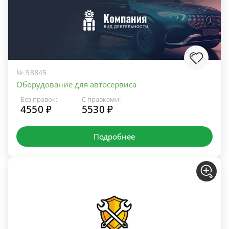
№ 98845
Оборудование для автосервиса
Без правок:
С правками:
4550 ₽
5530 ₽
Подробнее