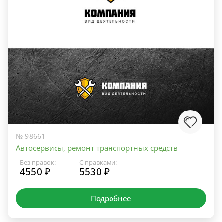
№ 98661
Автосервисы, ремонт транспортных средств
Без правок:
С правками:
4550 ₽
5530 ₽
Подробнее