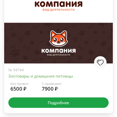
№ 98744
Зоотовары и домашние питомцы
Без правок:
С правками:
6500 ₽
7900 ₽
Подробнее