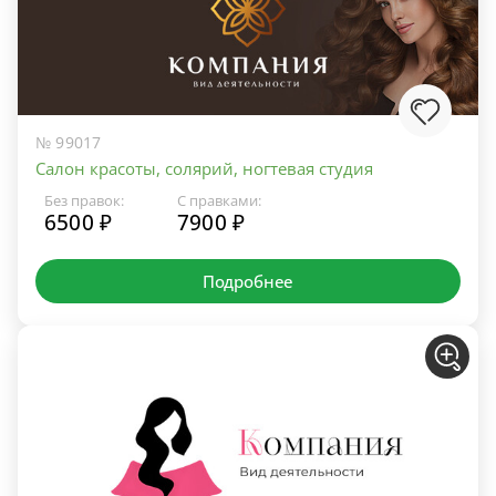
№ 99017
Салон красоты, солярий, ногтевая студия
Без правок:
С правками:
6500 ₽
7900 ₽
Подробнее