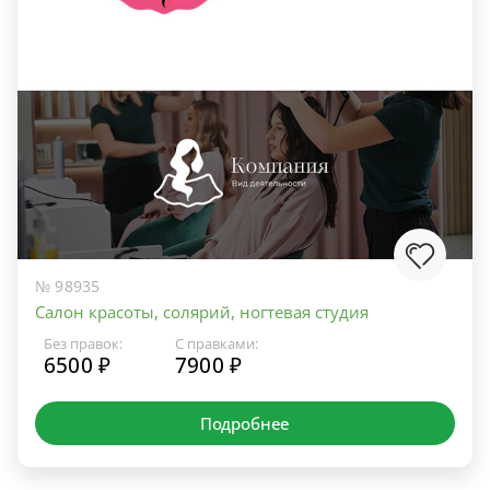
№ 98935
Салон красоты, солярий, ногтевая студия
Без правок:
С правками:
6500 ₽
7900 ₽
Подробнее