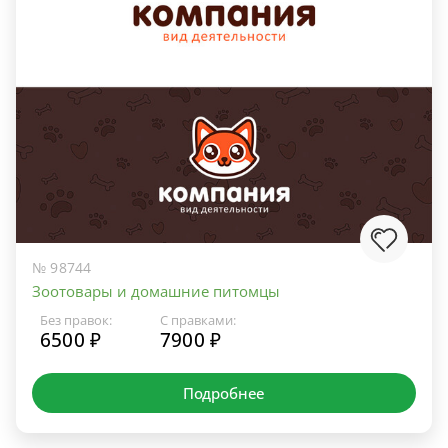
№ 98744
Зоотовары и домашние питомцы
Без правок:
С правками:
6500 ₽
7900 ₽
Подробнее