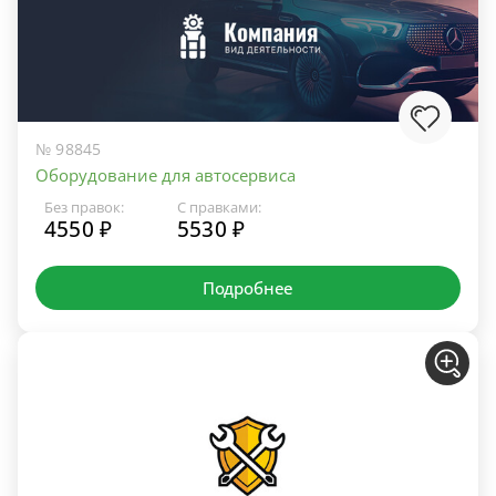
№ 98845
Оборудование для автосервиса
Без правок:
С правками:
4550 ₽
5530 ₽
Подробнее