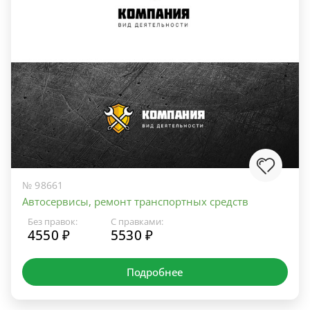
№ 98661
Автосервисы, ремонт транспортных средств
Без правок:
С правками:
4550 ₽
5530 ₽
Подробнее