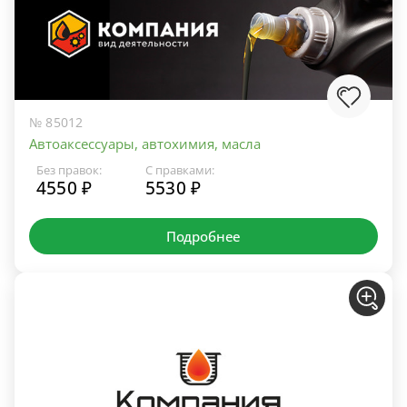
№ 85012
Автоаксессуары, автохимия, масла
Без правок:
С правками:
4550 ₽
5530 ₽
Подробнее