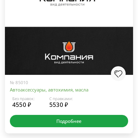
№ 85010
Автоаксессуары, автохимия, масла
Без правок:
С правками:
4550 ₽
5530 ₽
Подробнее