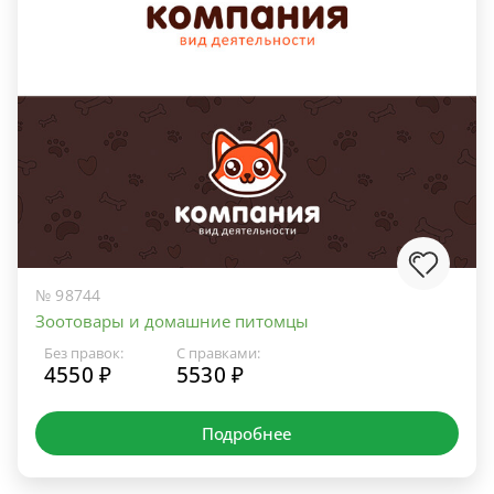
№ 98744
Зоотовары и домашние питомцы
Без правок:
С правками:
4550 ₽
5530 ₽
Подробнее