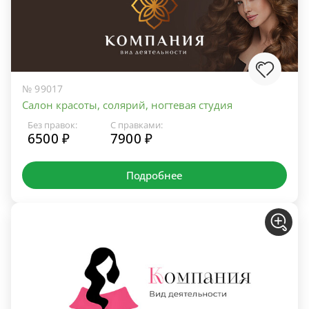
№ 99017
Салон красоты, солярий, ногтевая студия
Без правок:
С правками:
6500 ₽
7900 ₽
Подробнее