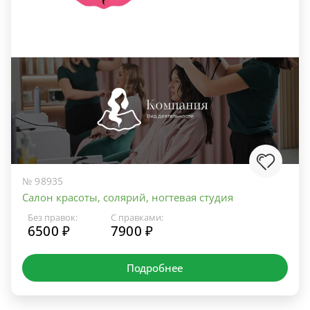
№ 98935
Салон красоты, солярий, ногтевая студия
Без правок:
С правками:
6500 ₽
7900 ₽
Подробнее