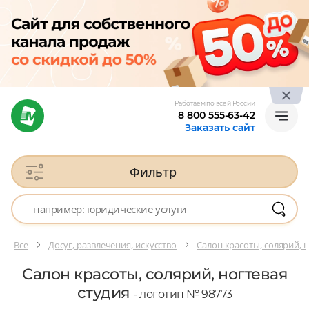
Работаем по всей России
8 800 555-63-42
Заказать сайт
Фильтр
Все
Досуг, развлечения, искусство
Салон красоты, солярий, н
Салон красоты, солярий, ногтевая
студия
- логотип № 98773