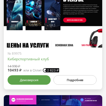
№ 89975
Киберспортивный клуб
14 990 ₽
10493 ₽
или в Сплит
2 623
₽
Демоверсия
Подробнее