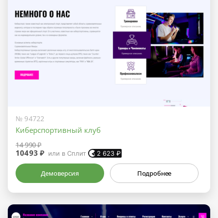
№ 94722
Киберспортивный клуб
14 990 ₽
10493 ₽
или в Сплит
2 623
₽
Демоверсия
Подробнее