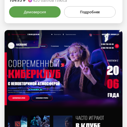
10493 ₽
420
баллов Плюса
Демоверсия
Подробнее