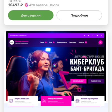
14 990 ₽
10493 ₽
420
баллов Плюса
Демоверсия
Подробнее