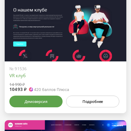
№ 91536
VR клуб
14 990 ₽
10493 ₽
420
баллов Плюса
Демоверсия
Подробнее