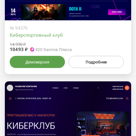
№ 94376
Киберспортивный клуб
14 990 ₽
10493 ₽
420
баллов Плюса
Демоверсия
Подробнее