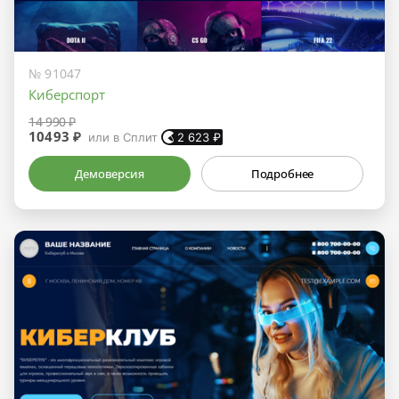
№ 91047
Киберспорт
14 990 ₽
10493 ₽
или в Сплит
2 623
₽
Демоверсия
Подробнее